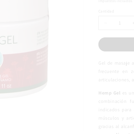
habitual
Impuestos incluidos.
Cantidad
Cantidad
Reducir
cantidad
para
Hemp
Gel
Bálsamo
Gel de masaje a
Masaje
frecuente en 
articulaciones, 
Hemp Gel
es un
combinación fu
indicados para 
músculos y arti
gracias al alcan