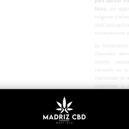
para aplicar tr
físico
, sin dej
relajante y refr
ideal para aplic
extensas como p
Su formulación
(Cannabis Sati
activos natur
cannabis es la
equilibrada de
a
organismo y s
naturales como
cutánea, aporta
producto de us
extensas en pe
personas mayor