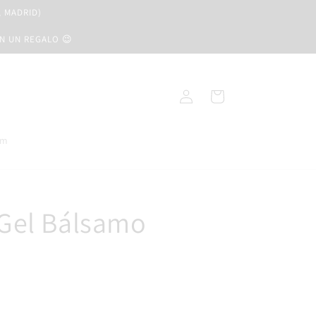
, MADRID)
ON UN REGALO 😉
Iniciar
Carrito
sesión
am
Gel Bálsamo
e