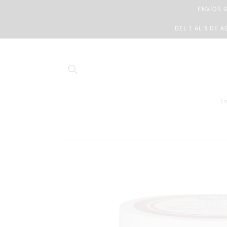
Ir
ENVÍOS G
directamente
al contenido
DEL 1 AL 9 DE 
I
Ir
directamente
a la
información
del producto