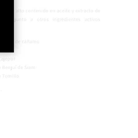
ne un alto contenido en aceite y extracto de
ñamo junto a otros ingredientes activos
como:
semilla de cáñamo
Cajeput
e Benjuí de Siam
e Tomillo
l.