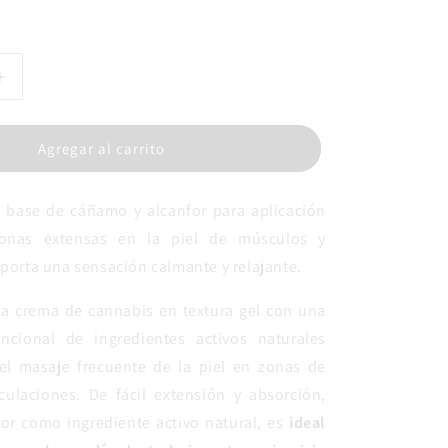
Aumentar
cantidad
para
Hemp
Agregar al carrito
Gel
Bálsamo
 base de cáñamo y alcanfor para aplicación
Masaje
zonas extensas en la piel de músculos y
aporta una sensación calmante y relajante.
a crema de cannabis en textura gel con una
ncional de ingredientes activos naturales
el masaje frecuente de la piel en zonas de
culaciones. De fácil extensión y absorción,
for como ingrediente activo natural, es
ideal