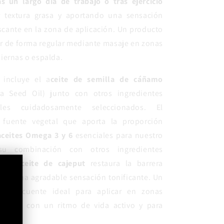
as un largo día de trabajo o tras ejercicio
ar textura grasa y aportando una sensación
escante en la zona de aplicación. Un producto
ar de forma regular mediante masaje en zonas
iernas o espalda.
 incluye el a
ceite de semilla de cáñamo
va Seed Oil) junto con otros ingredientes
ales cuidadosamente seleccionados. El
 fuente vegetal que aporta la proporción
ceites Omega 3 y 6
esenciales para nuestro
u combinación con otros ingredientes
 el
aceite de cajeput
restaura la barrera
ndo una agradable sensación tonificante. Un
o frecuente ideal para aplicar en zonas
rsonas con un ritmo de vida activo y para
es.