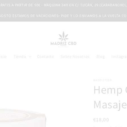
RATIS A PARTIR DE 50€ - MÁQUINA 24H EN C/ TUCÁN, 29 (CARABANCHEL
AGOSTO ESTAMOS DE VACACIONES: PIDE Y LO ENVIAMOS A LA VUELTA C
nicio
Tienda
Contacto
Sobre Nosotros
Blog
Instagr
MADRIZ CBD
Hemp 
Masaj
Precio
€18,00