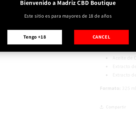
Bienvenido a Madriz CBD Boutique
Hemp Gel
contie
Este sitio es para mayores de 18 de años
semilla de cá
naturales tales 
Tengo +18
CANCEL
Aceite de 
Alcanfor
Aceite de 
Extracto d
Extracto d
Formato:
325 m
Compartir